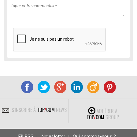
S'INSCRIRE À
TOP
/
COM
NEWS
ADHÉRER À
TOP
/
COM
GROUP
Fil RSS
Newsletter
Qui sommes-nous ?