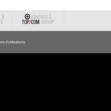
E À
ADHÉRER À
S
TOP
/
COM
GROUP
ns d’utilisations