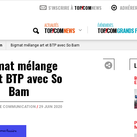
S'INSCRIRE À
TOP
COM
NEWS
ADHÉRE
ACTUALITÉS
ÉVÉNEMENTS
TOP
COM
NEWS
TOP
COM
GRANDS P
on
Bigmat mélange art et BTP avec So Bam
mat mélange
L
t BTP avec So
B
E
Bam
DE COMMUNICATION
/
29 JUIN 2020
P
M