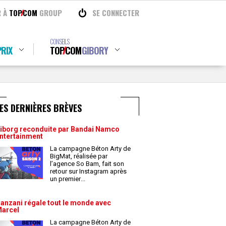
R À
TOP
COM
GROUP
SE CONNECTER
CONSEILS
RIX
TOP
COM
GIBORY
ES DERNIÈRES BRÈVES
iborg reconduite par Bandai Namco
ntertainment
La campagne Béton Arty de
BigMat, réalisée par
l’agence So Bam, fait son
retour sur Instagram après
un premier
...
anzani régale tout le monde avec
arcel
La campagne Béton Arty de