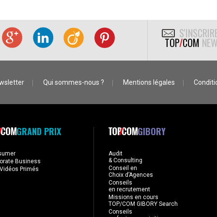
S'INSCRIR
TOP
/
COM
NEW
wsletter
Qui sommes-nous ?
Mentions légales
Conditio
GRAND PRIX
GIBORY
sumer
Audit
& Consulting
orate Business
Conseil en
Vidéos Primés
Choix d’Agences
Conseils
en recrutement
Missions en cours
TOP/COM GIBORY Search
Conseils