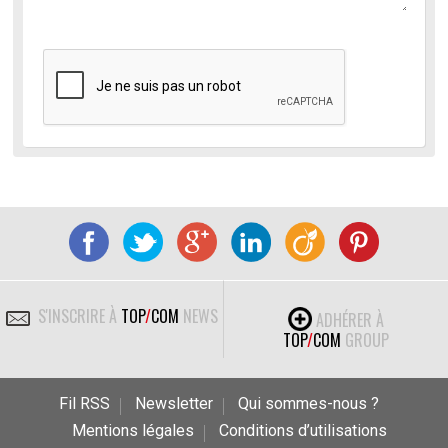
S'INSCRIRE À
TOP
/
COM
NEWS
ADHÉRER À
TOP
/
COM
GROUP
Fil RSS
Newsletter
Qui sommes-nous ?
Mentions légales
Conditions d’utilisations