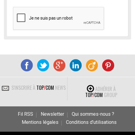
S'INSCRIRE À
TOP
/
COM
NEWS
ADHÉRER À
TOP
/
COM
GROUP
Fil RSS
Newsletter
Qui sommes-nous ?
Mentions légales
Conditions d’utilisations