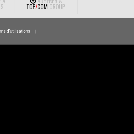
E À
ADHÉRER À
S
TOP
/
COM
GROUP
ns d’utilisations