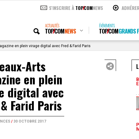
S'INSCRIRE À
TOP
COM
NEWS
ADHÉRE
ACTUALITÉS
ÉVÉNEMENTS
TOP
COM
NEWS
TOP
COM
GRANDS P
azine en plein virage digital avec Fred & Farid Paris
eaux-Arts
L
zine en plein
B
E
e digital avec
 & Farid Paris
NCES
/
30 OCTOBRE 2017
P
M