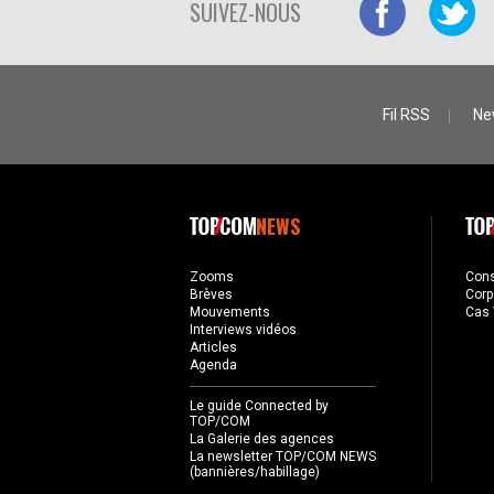
SUIVEZ-NOUS
Fil RSS
Ne
NEWS
Zooms
Con
Brèves
Corp
Mouvements
Cas 
Interviews vidéos
Articles
Agenda
Le guide Connected by
TOP/COM
La Galerie des agences
La newsletter TOP/COM NEWS
(bannières/habillage)