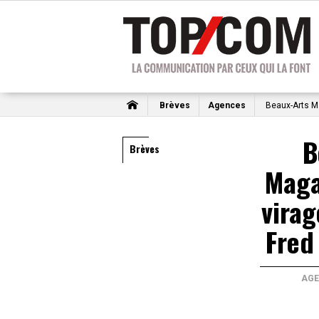
Brèves
Agences
Beaux-Arts Mag
B
Brèves
Maga
virag
Fred
AGE