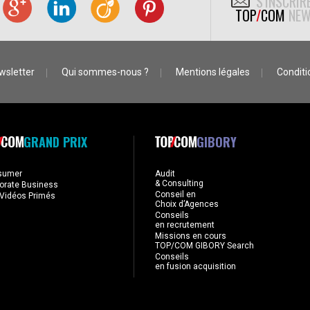
S'INSCRIR
TOP
/
COM
NEW
wsletter
Qui sommes-nous ?
Mentions légales
Conditio
GRAND PRIX
GIBORY
sumer
Audit
& Consulting
orate Business
Conseil en
Vidéos Primés
Choix d’Agences
Conseils
en recrutement
Missions en cours
TOP/COM GIBORY Search
Conseils
en fusion acquisition