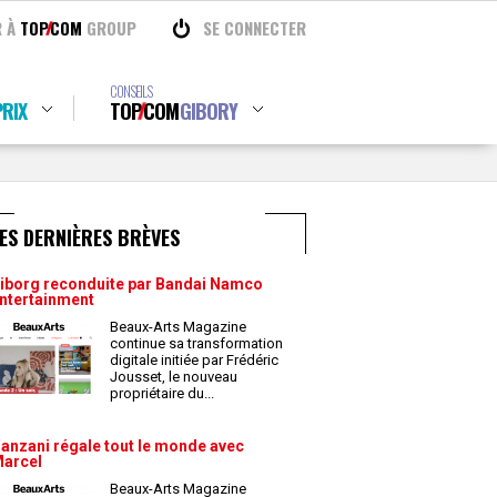
R À
TOP
COM
GROUP
SE CONNECTER
CONSEILS
RIX
TOP
COM
GIBORY
ES DERNIÈRES BRÈVES
iborg reconduite par Bandai Namco
ntertainment
Beaux-Arts Magazine
continue sa transformation
digitale initiée par Frédéric
Jousset, le nouveau
propriétaire du
...
anzani régale tout le monde avec
arcel
Beaux-Arts Magazine