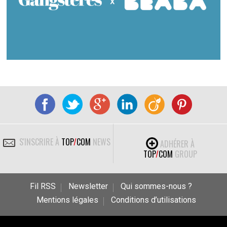
S'INSCRIRE À
TOP
/
COM
NEWS
ADHÉRER À
TOP
/
COM
GROUP
Fil RSS
Newsletter
Qui sommes-nous ?
Mentions légales
Conditions d’utilisations