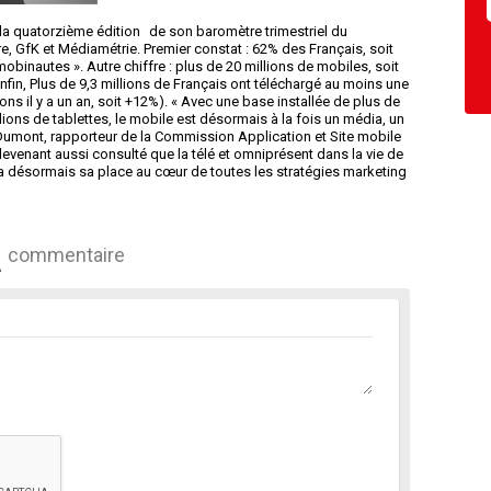
la quatorzième édition de son baromètre trimestriel du
, GfK et Médiamétrie. Premier constat : 62% des Français, soit
obinautes ». Autre chiffre : plus de 20 millions de mobiles, soit
in, Plus de 9,3 millions de Français ont téléchargé au moins une
ons il y a un an, soit +12%). « Avec une base installée de plus de
ions de tablettes, le mobile est désormais à la fois un média, un
Dumont, rapporteur de la Commission Application et Site mobile
evenant aussi consulté que la télé et omniprésent dans la vie de
a désormais sa place au cœur de toutes les stratégies marketing
commentaire