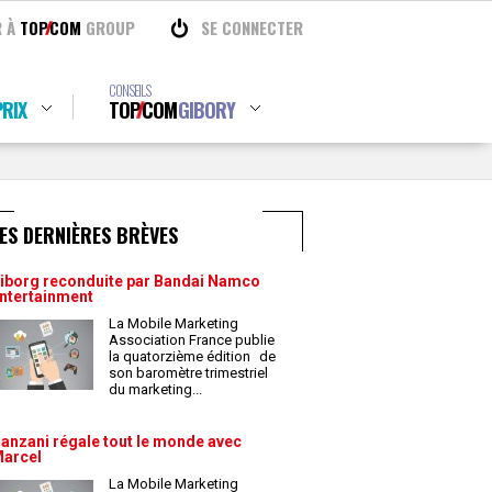
R À
TOP
COM
GROUP
SE CONNECTER
CONSEILS
RIX
TOP
COM
GIBORY
ES DERNIÈRES BRÈVES
iborg reconduite par Bandai Namco
ntertainment
La Mobile Marketing
Association France publie
la quatorzième édition de
son baromètre trimestriel
du marketing
...
anzani régale tout le monde avec
arcel
La Mobile Marketing