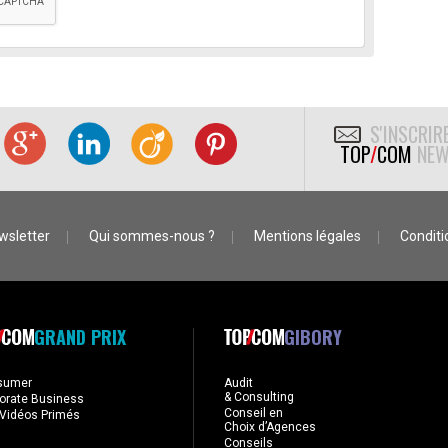
S'INSCRIR
TOP
/
COM
NEW
wsletter
Qui sommes-nous ?
Mentions légales
Conditio
GRAND PRIX
GIBORY
sumer
Audit
& Consulting
orate Business
Conseil en
Vidéos Primés
Choix d’Agences
Conseils