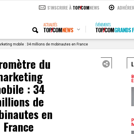
S'INSCRIRE À
TOP
COM
NEWS
ADHÉRE
ACTUALITÉS
ÉVÉNEMENTS
TOP
COM
NEWS
TOP
COM
GRANDS P
keting mobile : 34 millions de mobinautes en France
romètre du
L
arketing
B
E
obile : 34
illions de
binautes en
P
France
M