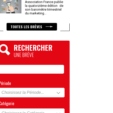
Association France publie
la quatorzième édition de
son baromètre trimestriel
du marketing
...
TOUTES LES BRÈVES
RECHERCHER
UNE BRÈVE
Période
Catégorie