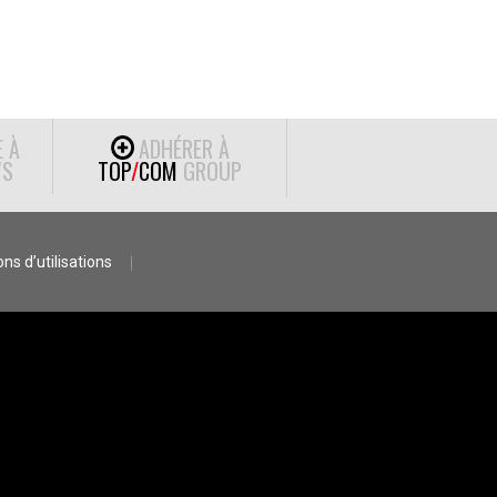
E À
ADHÉRER À
S
TOP
/
COM
GROUP
ns d’utilisations