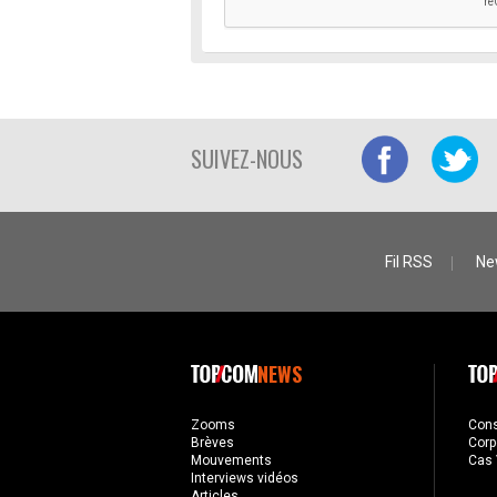
SUIVEZ-NOUS
Fil RSS
Ne
NEWS
Zooms
Con
Brèves
Corp
Mouvements
Cas 
Interviews vidéos
Articles