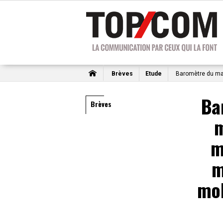
Brèves
Etude
Baromètre du mar
Ba
Brèves
m
m
m
mo