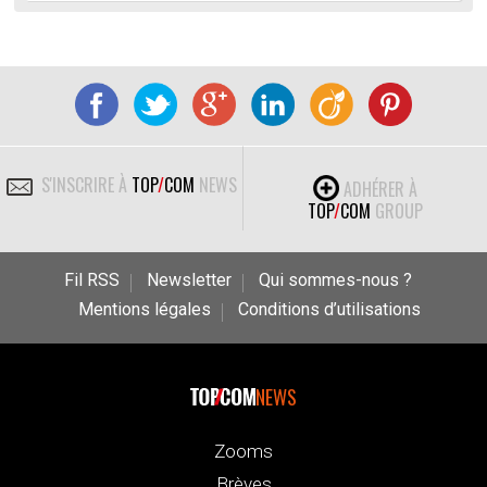
S'INSCRIRE À
TOP
/
COM
NEWS
ADHÉRER À
TOP
/
COM
GROUP
Fil RSS
Newsletter
Qui sommes-nous ?
Mentions légales
Conditions d’utilisations
NEWS
Zooms
Brèves