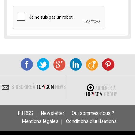
S'INSCRIRE À
TOP
/
COM
NEWS
ADHÉRER À
TOP
/
COM
GROUP
Fil RSS
Newsletter
Qui sommes-nous ?
Mentions légales
Conditions d’utilisations