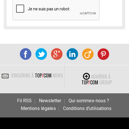
S'INSCRIRE À
TOP
/
COM
NEWS
ADHÉRER À
TOP
/
COM
GROUP
Fil RSS
Newsletter
Qui sommes-nous ?
Mentions légales
Conditions d’utilisations