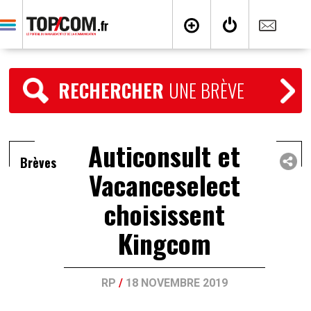
RECHERCHER
UNE BRÈVE
Auticonsult et
Brèves
Vacanceselect
choisissent
Kingcom
RP
/
18 NOVEMBRE 2019