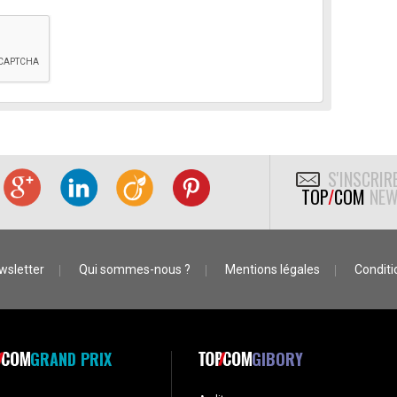
S'INSCRIR
TOP
/
COM
NEW
wsletter
Qui sommes-nous ?
Mentions légales
Conditio
GRAND PRIX
GIBORY