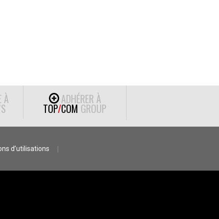
E À
ADHÉRER À
S
TOP
/
COM
GROUP
ns d’utilisations