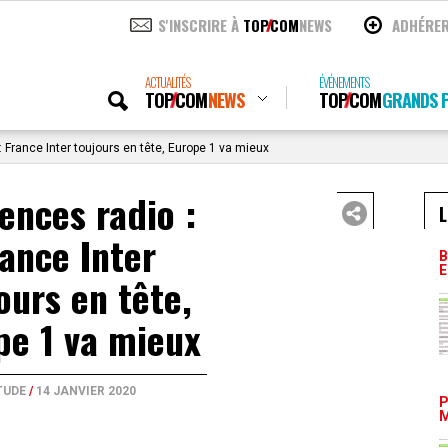
S'INSCRIRE À
TOP
COM
NEWS
ADHÉRE
ACTUALITÉS
ÉVÉNEMENTS
TOP
COM
NEWS
TOP
COM
GRANDS P
 France Inter toujours en tête, Europe 1 va mieux
ences radio :
L
ance Inter
B
E
ours en tête,
pe 1 va mieux
TUDE
/
14 JANVIER 2020
P
M