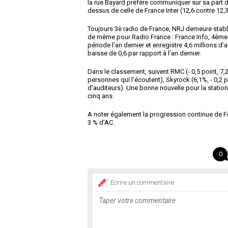
la rue Bayard préfère communiquer sur sa part d
dessus de celle de France Inter (12,6 contre 12,3
Toujours 3è radio de France, NRJ demeure stable
de même pour Radio France : France Info, 4ème 
période l’an dernier et enregistre 4,6 millions d’
baisse de 0,6 par rapport à l’an dernier.
Dans le classement, suivent RMC (- 0,5 point, 7,2
personnes qui l'écoutent), Skyrock (6,1%, - 0,2 p
d’auditeurs). Une bonne nouvelle pour la statio
cinq ans.
A noter également la progression continue de Fr
3 % d’AC.
0
Ecrire un commentaire