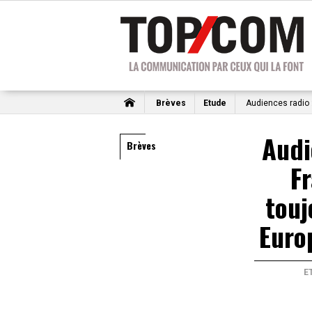
Brèves
Etude
Audiences radio :
Audi
Brèves
Fr
touj
Euro
E