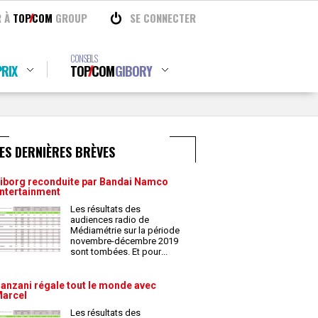
R À
TOP
COM
GROUP
SE CONNECTER
CONSEILS
RIX
TOP
COM
GIBORY
ES DERNIÈRES BRÈVES
iborg reconduite par Bandai Namco
ntertainment
Les résultats des
audiences radio de
Médiamétrie sur la période
novembre-décembre 2019
sont tombées. Et pour
...
anzani régale tout le monde avec
arcel
Les résultats des