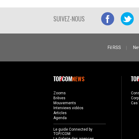
SUIVEZ-NOUS
Fil RSS
Ne
NEWS
Zooms
Con
Brèves
Corp
Mouvements
Cas 
Interviews vidéos
Articles
Agenda
Le guide Connected by
TOP/COM
La Galerie des agences