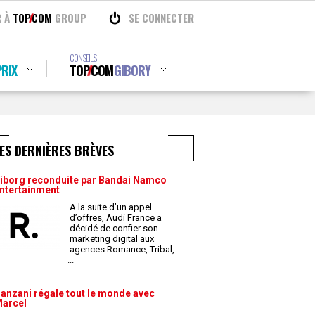
R À
TOP
COM
GROUP
SE CONNECTER
CONSEILS
RIX
TOP
COM
GIBORY
ES DERNIÈRES BRÈVES
iborg reconduite par Bandai Namco
ntertainment
A la suite d’un appel
d’offres, Audi France a
décidé de confier son
marketing digital aux
agences Romance, Tribal,
...
anzani régale tout le monde avec
arcel