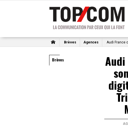
Brèves
Agences
Audi France c
Audi 
Brèves
so
digi
Tr
AG