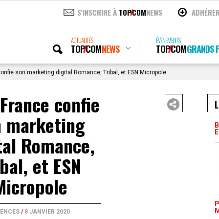
S'INSCRIRE À
TOP
COM
NEWS
ADHÉRE
ACTUALITÉS
ÉVÉNEMENTS
TOP
COM
NEWS
TOP
COM
GRANDS P
onfie son marketing digital Romance, Tribal, et ESN Micropole
France confie
L
n marketing
B
E
tal Romance,
ibal, et ESN
Micropole
P
M
ENCES
/
8 JANVIER 2020