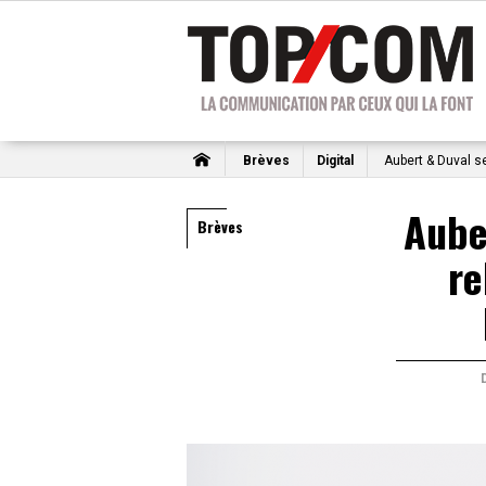
Brèves
Digital
Aubert & Duval s
Aube
Brèves
re