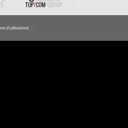
S
TOP
/
COM
GROUP
ns d’utilisations