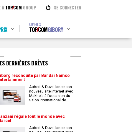
R À
TOP
COM
GROUP
SE CONNECTER
CONSEILS
RIX
TOP
COM
GIBORY
ES DERNIÈRES BRÈVES
iborg reconduite par Bandai Namco
ntertainment
Aubert & Duval lance son
nouveau site internet avec
Makheia à l’occasion du
Salon International de
...
anzani régale tout le monde avec
arcel
Aubert & Duval lance son