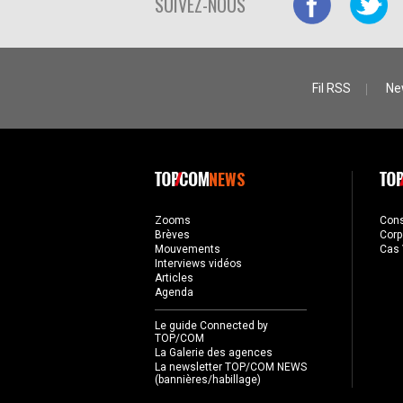
SUIVEZ-NOUS
Fil RSS
Ne
NEWS
Zooms
Con
Brèves
Corp
Mouvements
Cas 
Interviews vidéos
Articles
Agenda
Le guide Connected by
TOP/COM
La Galerie des agences
La newsletter TOP/COM NEWS
(bannières/habillage)