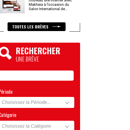
nouveau site internet avec
Makheia à l’occasion du
Salon International de
...
TOUTES LES BRÈVES
RECHERCHER
UNE BRÈVE
Période
Catégorie