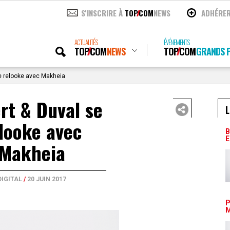
S'INSCRIRE À
TOP
COM
NEWS
ADHÉRE
ACTUALITÉS
ÉVÉNEMENTS
TOP
COM
NEWS
TOP
COM
GRANDS P
e relooke avec Makheia
rt & Duval se
L
looke avec
B
E
Makheia
DIGITAL
/
20 JUIN 2017
P
M