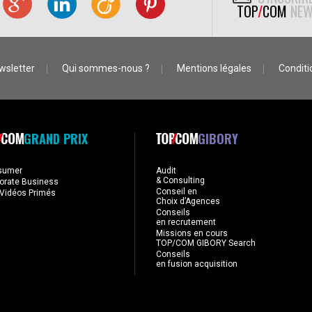
TOP
/
COM
NEW
wsletter
Qui sommes-nous ?
Mentions légales
Conditio
GRAND PRIX
GIBORY
sumer
Audit
& Consulting
orate Business
Conseil en
Vidéos Primés
Choix d’Agences
Conseils
en recrutement
Missions en cours
TOP/COM GIBORY Search
Conseils
en fusion acquisition