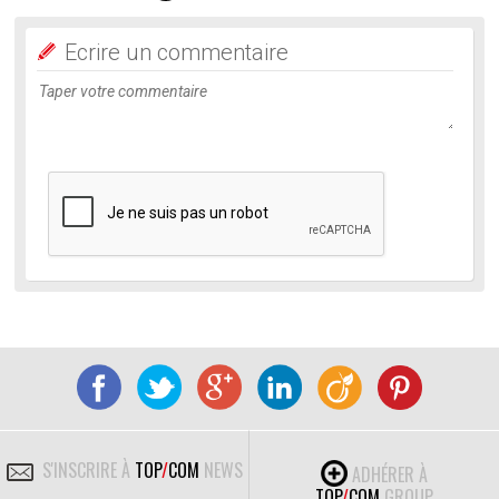
Ecrire un commentaire
S'INSCRIRE À
TOP
/
COM
NEWS
ADHÉRER À
TOP
/
COM
GROUP