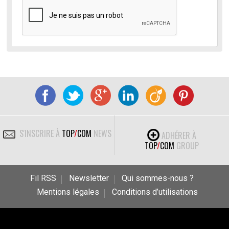
S'INSCRIRE À
TOP
/
COM
NEWS
ADHÉRER À
TOP
/
COM
GROUP
Fil RSS
Newsletter
Qui sommes-nous ?
Mentions légales
Conditions d’utilisations