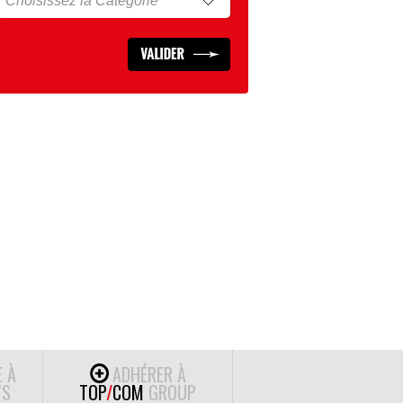
E À
ADHÉRER À
S
TOP
/
COM
GROUP