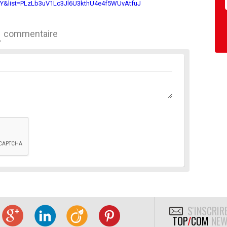
3Y&list=PLzLb3uV1Lc3Jl6U3kthU4e4f5WUvAtfuJ
commentaire
S'INSCRIR
TOP
/
COM
NEW