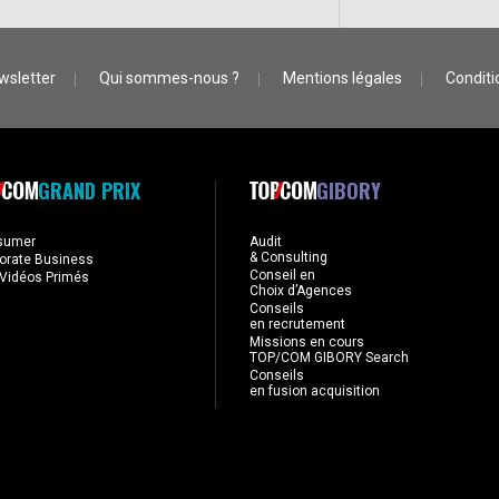
wsletter
Qui sommes-nous ?
Mentions légales
Conditio
GRAND PRIX
GIBORY
sumer
Audit
& Consulting
orate Business
Conseil en
Vidéos Primés
Choix d’Agences
Conseils
en recrutement
Missions en cours
TOP/COM GIBORY Search
Conseils
en fusion acquisition