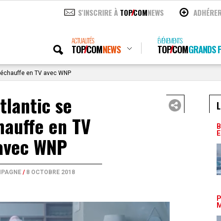
S'INSCRIRE À
TOP
COM
NEWS
ADHÉRE
ACTUALITÉS
ÉVÉNEMENTS
TOP
COM
NEWS
TOP
COM
GRANDS P
 réchauffe en TV avec WNP
tlantic se
L
hauffe en TV
B
E
avec WNP
PAGNE
/
8 OCTOBRE 2018
P
M