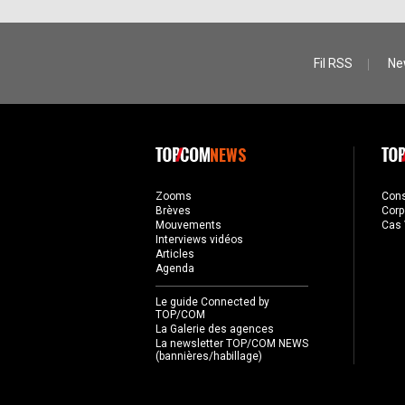
Fil RSS
Ne
NEWS
Zooms
Con
Brèves
Corp
Mouvements
Cas 
Interviews vidéos
Articles
Agenda
Le guide Connected by
TOP/COM
La Galerie des agences
La newsletter TOP/COM NEWS
(bannières/habillage)