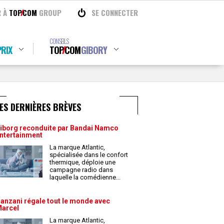
R À
TOP
COM
GROUP
SE CONNECTER
CONSEILS
RIX
TOP
COM
GIBORY
ES DERNIÈRES BRÈVES
iborg reconduite par Bandai Namco
ntertainment
La marque Atlantic,
spécialisée dans le confort
thermique, déploie une
campagne radio dans
laquelle la comédienne
...
anzani régale tout le monde avec
arcel
La marque Atlantic,