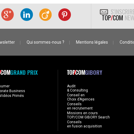
S'INSCRIR
TOP
/
COM
NEW
wsletter
Qui sommes-nous ?
Mentions légales
Conditio
GRAND PRIX
GIBORY
sumer
Audit
& Consulting
orate Business
Conseil en
Vidéos Primés
Choix d’Agences
Conseils
en recrutement
Missions en cours
TOP/COM GIBORY Search
Conseils
en fusion acquisition