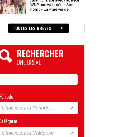
Atlantic lance avec l’agence
WNP une web-série. Son
nom : « La vraie vie de
...
TOUTES LES BRÈVES
RECHERCHER
UNE BRÈVE
Période
Catégorie