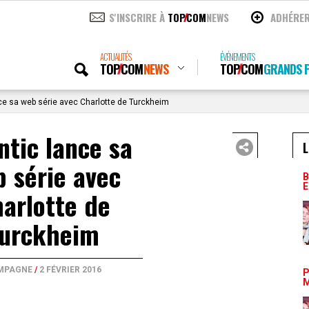
S'INSCRIRE À
TOP
COM
NEWS
ADHÉRE
ACTUALITÉS
ÉVÉNEMENTS
TOP
COM
NEWS
TOP
COM
GRANDS P
ce sa web série avec Charlotte de Turckheim
ntic lance sa
L
 série avec
B
E
arlotte de
urckheim
MPAGNE
/
2 FÉVRIER 2016
P
M