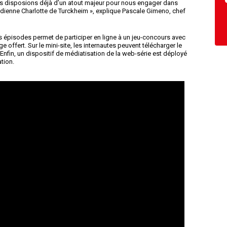
s disposions déjà d’un atout majeur pour nous engager dans
médienne Charlotte de Turckheim », explique Pascale Gimeno, chef
es épisodes permet de participer en ligne à un jeu-concours avec
e offert. Sur le mini-site, les internautes peuvent télécharger le
 ». Enfin, un dispositif de médiatisation de la web-série est déployé
ation.