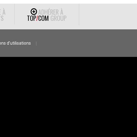
E À
ADHÉRER À
S
TOP
/
COM
GROUP
ns d’utilisations