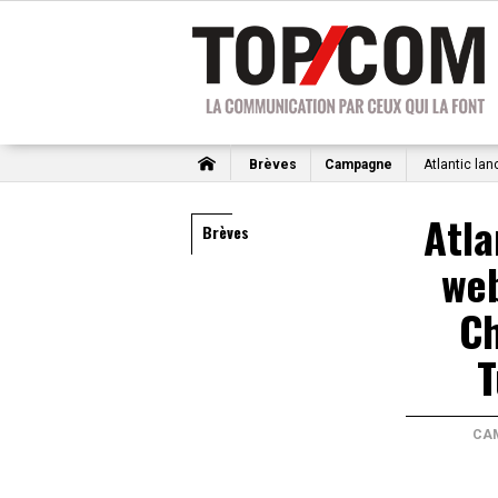
Brèves
Campagne
Atlantic lan
Atla
Brèves
web
Ch
T
CA