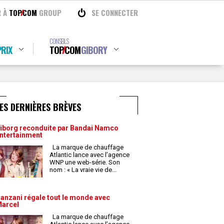
R À
TOP
COM
GROUP
SE CONNECTER
CONSEILS
RIX
TOP
COM
GIBORY
ES DERNIÈRES BRÈVES
iborg reconduite par Bandai Namco
ntertainment
La marque de chauffage
Atlantic lance avec l’agence
WNP une web-série. Son
nom : « La vraie vie de
...
anzani régale tout le monde avec
arcel
La marque de chauffage