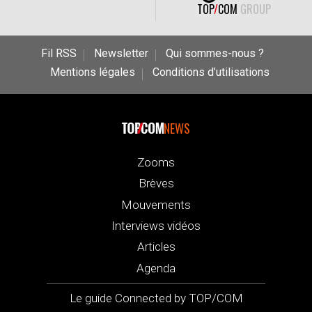
TOP
/
COM
GROUP
Fil RSS
Newsletter
Qui sommes-nous ?
Mentions légales
Conditions d’utilisations
NEWS
Zooms
Brèves
Mouvements
Interviews vidéos
Articles
Agenda
Le guide Connected by TOP/COM