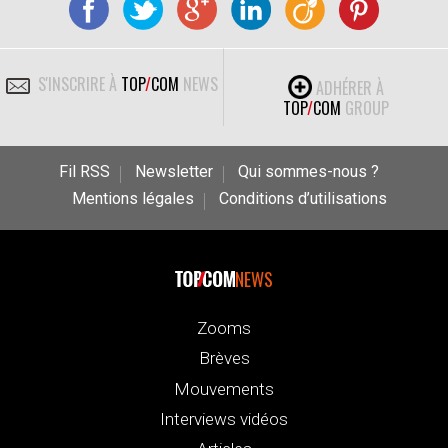
S'INSCRIRE À
TOP
/
COM
NEWS
ADHÉRER À
TOP
/
COM
GROUP
Fil RSS
Newsletter
Qui sommes-nous ?
Mentions légales
Conditions d’utilisations
NEWS
Zooms
Brèves
Mouvements
Interviews vidéos