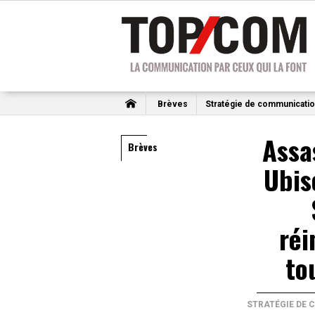
Brèves
Stratégie de communicati
Assa
Brèves
Ubis
réi
to
STRATÉGIE DE