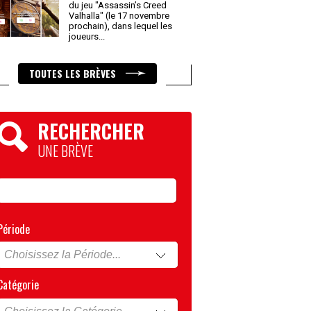
du jeu "Assassin’s Creed
Valhalla" (le 17 novembre
prochain), dans lequel les
joueurs
...
TOUTES LES BRÈVES
RECHERCHER
UNE BRÈVE
Période
Catégorie