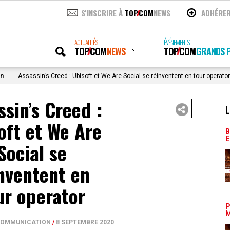
S'INSCRIRE À
TOP
COM
NEWS
ADHÉRE
ACTUALITÉS
ÉVÉNEMENTS
TOP
COM
NEWS
TOP
COM
GRANDS P
on
Assassin’s Creed : Ubisoft et We Are Social se réinventent en tour operator
ssin’s Creed :
L
oft et We Are
B
E
Social se
nventent en
ur operator
P
M
 COMMUNICATION
/
8 SEPTEMBRE 2020