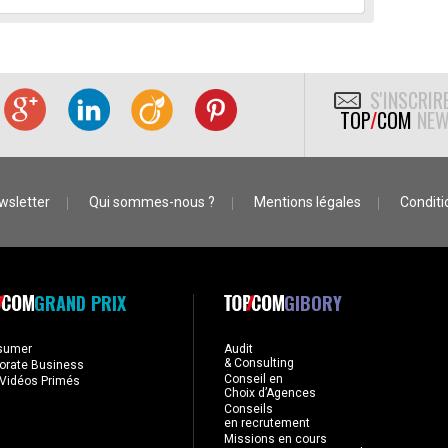
S'INSCRIR
TOP
/
COM
NEW
wsletter
Qui sommes-nous ?
Mentions légales
Conditio
GRAND PRIX
GIBORY
sumer
Audit
& Consulting
orate Business
Conseil en
Vidéos Primés
Choix d’Agences
Conseils
en recrutement
Missions en cours