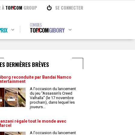
R À
TOP
COM
GROUP
SE CONNECTER
CONSEILS
RIX
TOP
COM
GIBORY
ES DERNIÈRES BRÈVES
iborg reconduite par Bandai Namco
ntertainment
A l'occasion du lancement
du jeu "Assassin’s Creed
Valhalla" (le 17 novembre
prochain), dans lequel les
joueurs
...
anzani régale tout le monde avec
arcel
A l'occasion du lancement