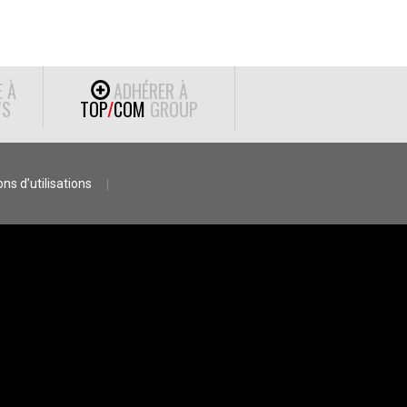
E À
ADHÉRER À
S
TOP
/
COM
GROUP
ns d’utilisations