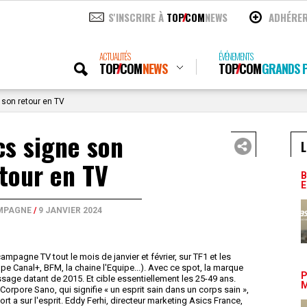
S'INSCRIRE À
TOP
COM
NEWS
ADHÉRE
ACTUALITÉS
ÉVÉNEMENTS
TOP
COM
NEWS
TOP
COM
GRANDS P
 son retour en TV
cs signe son
L
tour en TV
B
E
MPAGNE
/
9 JANVIER 2024
mpagne TV tout le mois de janvier et février, sur TF1 et les
e Canal+, BFM, la chaine l'Equipe...). Avec ce spot, la marque
P
assage datant de 2015. Et cible essentiellement les 25-49 ans.
M
orpore Sano, qui signifie « un esprit sain dans un corps sain »,
sport a sur l'esprit. Eddy Ferhi, directeur marketing Asics France,