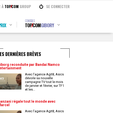
R À
TOP
COM
GROUP
SE CONNECTER
CONSEILS
RIX
TOP
COM
GIBORY
ES DERNIÈRES BRÈVES
iborg reconduite par Bandai Namco
ntertainment
Avec l’agence Agit8, Asics
dévoile sa nouvelle
campagne TV tout le mois
de janvier et février, sur TF1
et les
...
anzani régale tout le monde avec
arcel
Avec l’agence Agit8, Asics