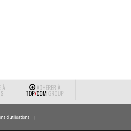
E À
ADHÉRER À
S
TOP
/
COM
GROUP
ns d’utilisations