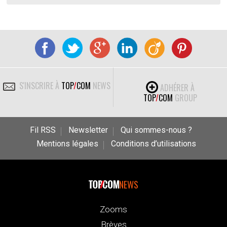
S'INSCRIRE À
TOP
/
COM
NEWS
ADHÉRER À
TOP
/
COM
GROUP
Fil RSS
Newsletter
Qui sommes-nous ?
Mentions légales
Conditions d’utilisations
NEWS
Zooms
Brèves