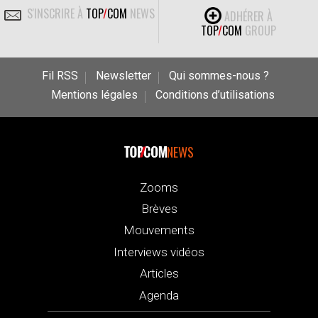
S'INSCRIRE À
TOP
/
COM
NEWS
ADHÉRER À
TOP
/
COM
GROUP
Fil RSS
Newsletter
Qui sommes-nous ?
Mentions légales
Conditions d’utilisations
NEWS
Zooms
Brèves
Mouvements
Interviews vidéos
Articles
Agenda