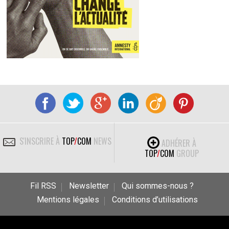
S'INSCRIRE À
TOP
/
COM
NEWS
ADHÉRER À
TOP
/
COM
GROUP
Fil RSS
Newsletter
Qui sommes-nous ?
Mentions légales
Conditions d’utilisations