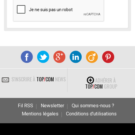
S'INSCRIRE À
TOP
/
COM
NEWS
ADHÉRER À
TOP
/
COM
GROUP
Fil RSS
Newsletter
Qui sommes-nous ?
Mentions légales
Conditions d’utilisations