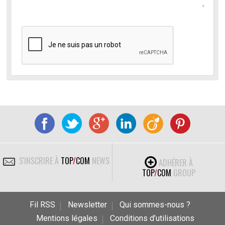
S'INSCRIRE À
TOP
/
COM
NEWS
ADHÉRER À
TOP
/
COM
GROUP
Fil RSS
Newsletter
Qui sommes-nous ?
Mentions légales
Conditions d’utilisations