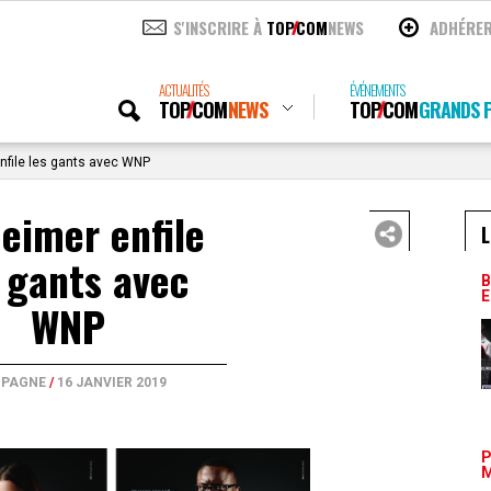
S'INSCRIRE À
TOP
COM
NEWS
ADHÉRE
ACTUALITÉS
ÉVÉNEMENTS
TOP
COM
NEWS
TOP
COM
GRANDS P
nfile les gants avec WNP
eimer enfile
L
 gants avec
B
E
WNP
PAGNE
/
16 JANVIER 2019
P
M