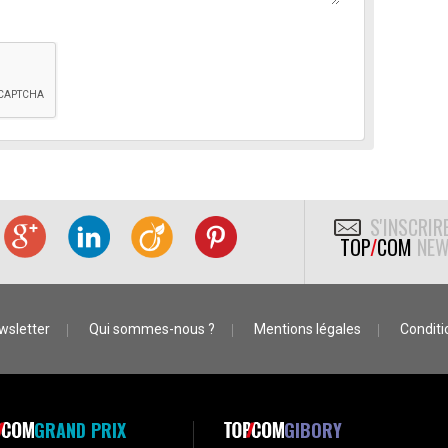
S'INSCRIR
TOP
/
COM
NEW
wsletter
Qui sommes-nous ?
Mentions légales
Conditio
GRAND PRIX
GIBORY