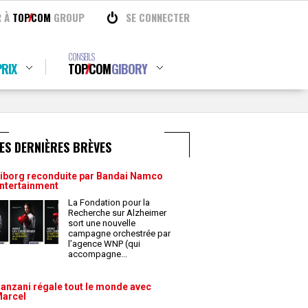
R À
TOP
COM
GROUP
SE CONNECTER
CONSEILS
RIX
TOP
COM
GIBORY
ES DERNIÈRES BRÈVES
iborg reconduite par Bandai Namco
ntertainment
La Fondation pour la
Recherche sur Alzheimer
sort une nouvelle
campagne orchestrée par
l’agence WNP (qui
accompagne
...
anzani régale tout le monde avec
arcel