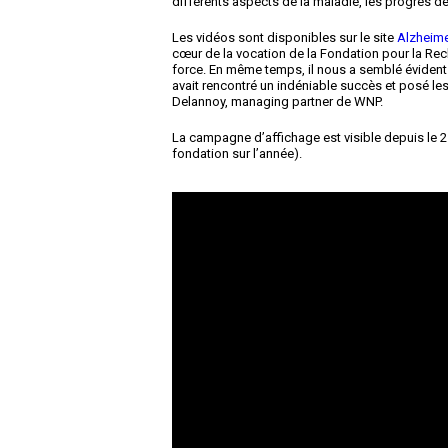
différents aspects de la maladie, les progrès de
Les vidéos sont disponibles sur le site
Alzheime
cœur de la vocation de la Fondation pour la Re
force. En même temps, il nous a semblé évident
avait rencontré un indéniable succès et posé les 
Delannoy, managing partner de WNP.
La campagne d’affichage est visible depuis le 2 
fondation sur l’année).