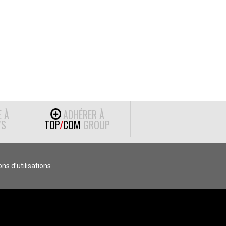
E À
ADHÉRER À
S
TOP
/
COM
GROUP
ns d’utilisations