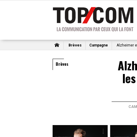
Brèves
Campagne
Alzheimer e
Alzh
Brèves
les
CAM