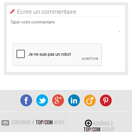
Ecrire un commentaire
S'INSCRIRE À
TOP
/
COM
NEWS
ADHÉRER À
TOP
/
COM
GROUP