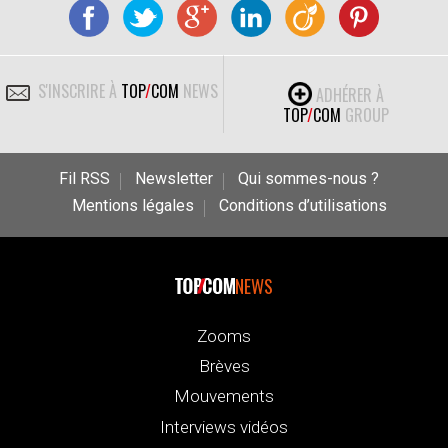
S'INSCRIRE À
TOP
/
COM
NEWS
ADHÉRER À
TOP
/
COM
GROUP
Fil RSS
Newsletter
Qui sommes-nous ?
Mentions légales
Conditions d’utilisations
NEWS
Zooms
Brèves
Mouvements
Interviews vidéos