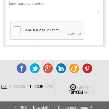
S'INSCRIRE À
TOP
/
COM
NEWS
ADHÉRER À
TOP
/
COM
GROUP
Fil RSS
Newsletter
Qui sommes-nous ?