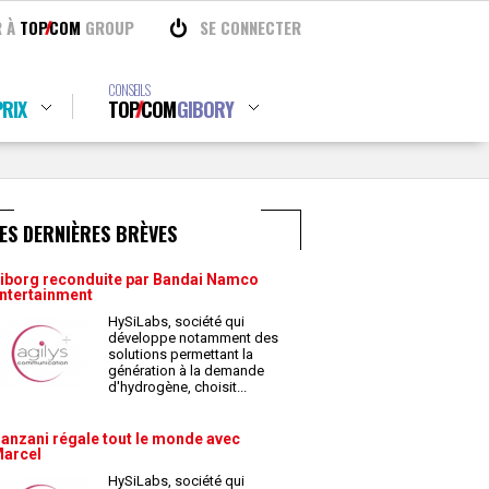
R À
TOP
COM
GROUP
SE CONNECTER
CONSEILS
RIX
TOP
COM
GIBORY
ES DERNIÈRES BRÈVES
iborg reconduite par Bandai Namco
ntertainment
HySiLabs, société qui
développe notamment des
solutions permettant la
génération à la demande
d'hydrogène, choisit
...
anzani régale tout le monde avec
arcel
HySiLabs, société qui