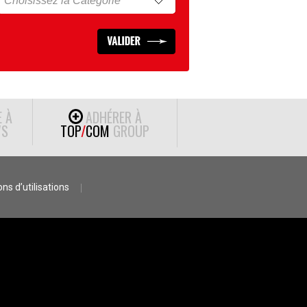
E À
ADHÉRER À
S
TOP
/
COM
GROUP
ns d’utilisations