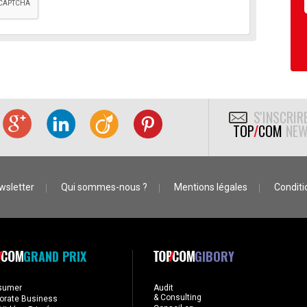
S'INSCRIR
TOP
/
COM
NEW
wsletter
Qui sommes-nous ?
Mentions légales
Conditio
GRAND PRIX
GIBORY
sumer
Audit
& Consulting
orate Business