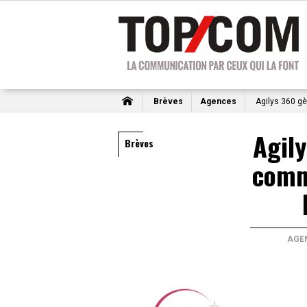
Brèves
Agences
Agilys 360 gè
Agily
Brèves
comm
AGE