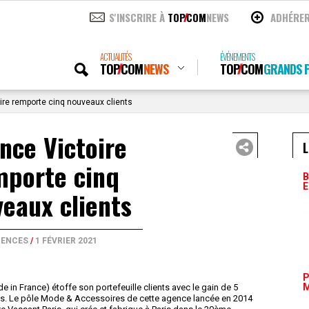
S'INSCRIRE À
TOP
COM
NEWS
ADHÉRE
ACTUALITÉS
ÉVÉNEMENTS
TOP
COM
NEWS
TOP
COM
GRANDS P
re remporte cinq nouveaux clients
nce Victoire
L
mporte cinq
B
E
eaux clients
ENCES
/
1 FÉVRIER 2021
P
M
e in France) étoffe son portefeuille clients avec le gain de 5
ts. Le pôle Mode & Accessoires de cette agence lancée en 2014