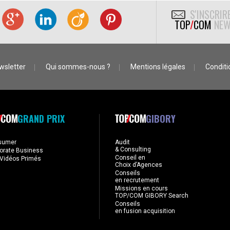
S'INSCRIR
TOP
/
COM
NEW
wsletter
Qui sommes-nous ?
Mentions légales
Conditio
GRAND PRIX
GIBORY
sumer
Audit
& Consulting
orate Business
Conseil en
Vidéos Primés
Choix d’Agences
Conseils
en recrutement
Missions en cours
TOP/COM GIBORY Search
Conseils
en fusion acquisition