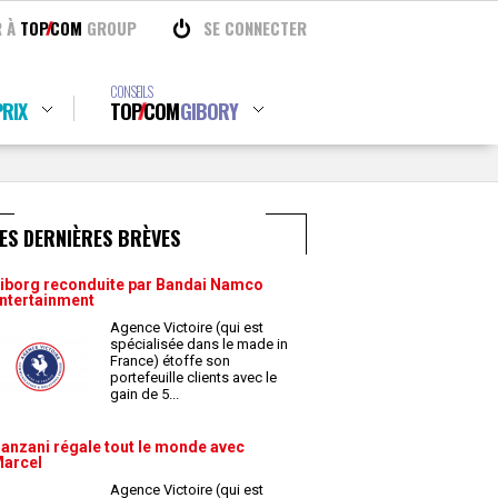
R À
TOP
COM
GROUP
SE CONNECTER
CONSEILS
RIX
TOP
COM
GIBORY
ES DERNIÈRES BRÈVES
iborg reconduite par Bandai Namco
ntertainment
Agence Victoire (qui est
spécialisée dans le made in
France) étoffe son
portefeuille clients avec le
gain de 5
...
anzani régale tout le monde avec
arcel
Agence Victoire (qui est