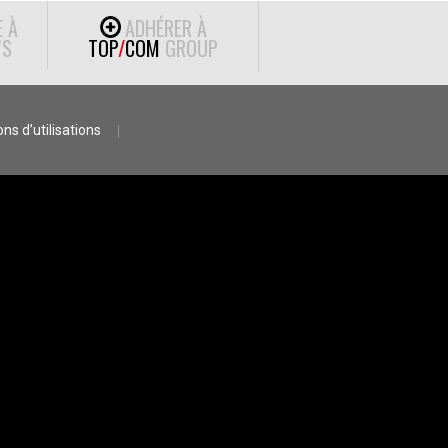
E À
ADHÉRER À
S
TOP
/
COM
GROUP
ns d’utilisations