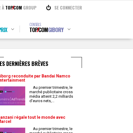
R À
TOP
COM
GROUP
SE CONNECTER
CONSEILS
RIX
TOP
COM
GIBORY
ES DERNIÈRES BRÈVES
iborg reconduite par Bandai Namco
ntertainment
Au premier trimestre, le
marché publicitaire cross
média atteint 2,2 milliards
d’euros nets,
...
anzani régale tout le monde avec
arcel
Au premier trimestre, le