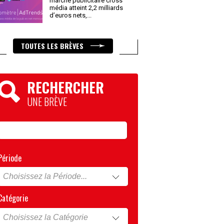
marché publicitaire cross
média atteint 2,2 milliards
d’euros nets,
...
TOUTES LES BRÈVES
RECHERCHER
UNE BRÈVE
Période
Catégorie