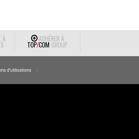
E À
ADHÉRER À
S
TOP
/
COM
GROUP
ns d’utilisations