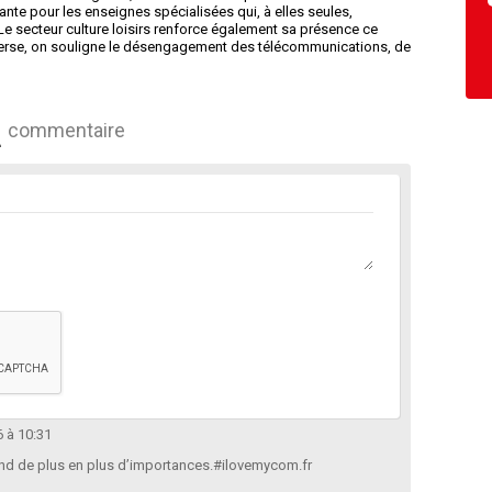
nte pour les enseignes spécialisées qui, à elles seules,
Le secteur culture loisirs renforce également sa présence ce
inverse, on souligne le désengagement des télécommunications, de
commentaire
6 à 10:31
rend de plus en plus d’importances.#ilovemycom.fr