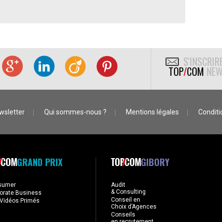
S'INSCRIR
TOP
/
COM
NEW
wsletter
Qui sommes-nous ?
Mentions légales
Conditio
GRAND PRIX
GIBORY
sumer
Audit
& Consulting
orate Business
Conseil en
Vidéos Primés
Choix d’Agences
Conseils
en recrutement