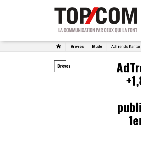
Brèves
Etude
AdTrends Kantar :
AdTr
Brèves
+1
publi
1e