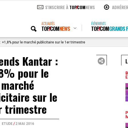
S'INSCRIRE À
TOP
COM
NEWS
ADHÉRE
ACTUALITÉS
ÉVÉNEMENTS
TOP
COM
NEWS
TOP
COM
GRANDS P
 +1,8% pour le marché publicitaire sur le 1er trimestre
ends Kantar :
L
,8% pour le
B
E
marché
citaire sur le
r trimestre
P
M
ETUDE
/
2 MAI 2016