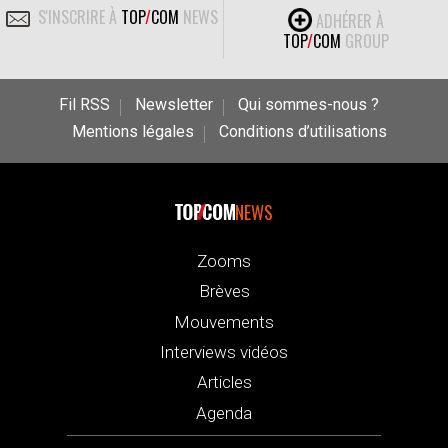
S'INSCRIRE À
TOP
/
COM
NEWS
ADHÉRER À
TOP
/
COM
GROUP
Fil RSS
Newsletter
Qui sommes-nous ?
Mentions légales
Conditions d’utilisations
NEWS
Zooms
Brèves
Mouvements
Interviews vidéos
Articles
Agenda