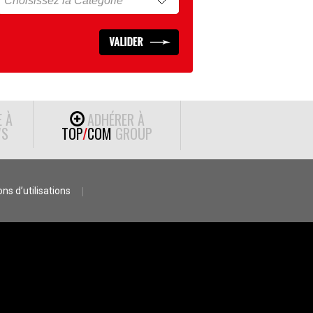
E À
ADHÉRER À
S
TOP
/
COM
GROUP
ns d’utilisations