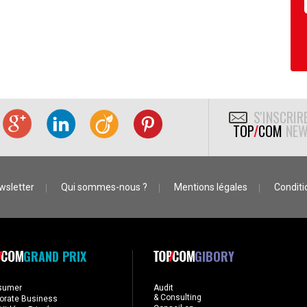
S'INSCRIR
TOP
/
COM
NEW
wsletter
Qui sommes-nous ?
Mentions légales
Conditio
GRAND PRIX
GIBORY
sumer
Audit
& Consulting
orate Business