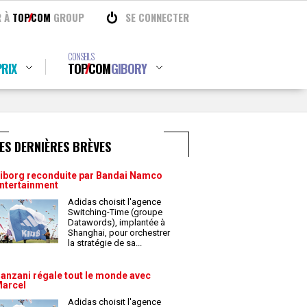
R À
TOP
COM
GROUP
SE CONNECTER
CONSEILS
RIX
TOP
COM
GIBORY
ES DERNIÈRES BRÈVES
iborg reconduite par Bandai Namco
ntertainment
Adidas choisit l'agence
Switching-Time (groupe
Datawords), implantée à
Shanghai, pour orchestrer
la stratégie de sa
...
anzani régale tout le monde avec
arcel
Adidas choisit l'agence