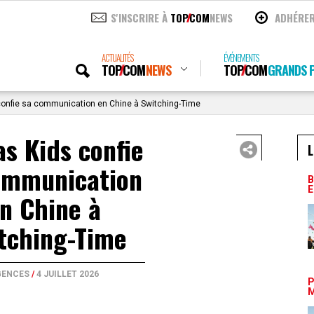
S'INSCRIRE À
TOP
COM
NEWS
ADHÉRE
ACTUALITÉS
ÉVÉNEMENTS
TOP
COM
NEWS
TOP
COM
GRANDS P
onfie sa communication en Chine à Switching-Time
s Kids confie
L
ommunication
B
E
n Chine à
tching-Time
GENCES
/
4 JUILLET 2026
P
M