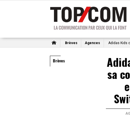
Brèves
Agences
Adidas Kids c
Adida
Brèves
sa c
e
Swi
A