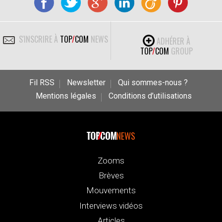
S'INSCRIRE À
TOP
/
COM
NEWS
ADHÉRER À
TOP
/
COM
GROUP
Fil RSS
Newsletter
Qui sommes-nous ?
Mentions légales
Conditions d’utilisations
NEWS
Zooms
Brèves
Mouvements
Interviews vidéos
Articles