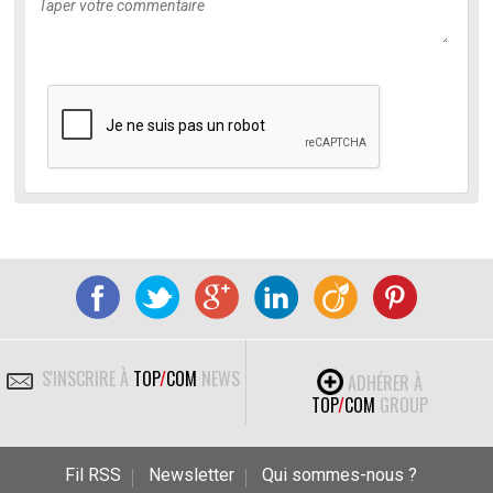
S'INSCRIRE À
TOP
/
COM
NEWS
ADHÉRER À
TOP
/
COM
GROUP
Fil RSS
Newsletter
Qui sommes-nous ?