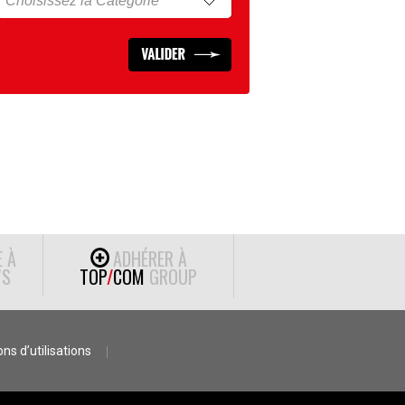
E À
ADHÉRER À
S
TOP
/
COM
GROUP
ns d’utilisations