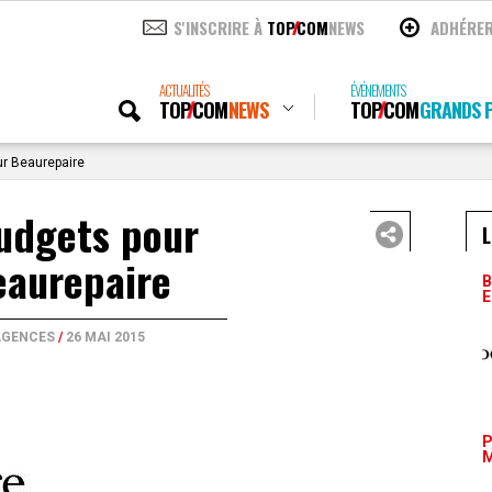
S'INSCRIRE À
TOP
COM
NEWS
ADHÉRE
ACTUALITÉS
ÉVÉNEMENTS
TOP
COM
NEWS
TOP
COM
GRANDS P
r Beaurepaire
udgets pour
L
eaurepaire
B
E
AGENCES
/
26 MAI 2015
P
M