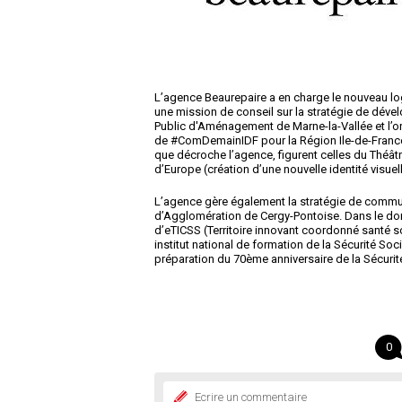
L’agence Beaurepaire a en charge le nouveau logo 
une mission de conseil sur la stratégie de dével
Public d'Aménagement de Marne-la-Vallée et l’org
de #ComDemainIDF pour la Région Ile-de-France (
que décroche l’agence, figurent celles du Théâ
d’Europe (création d’une nouvelle identité visuel
L’agence gère également la stratégie de commu
d’Agglomération de Cergy-Pontoise. Dans le d
d’eTICSS (Territoire innovant coordonné santé soc
institut national de formation de la Sécurité So
préparation du 70ème anniversaire de la Sécurit
0
Ecrire un commentaire