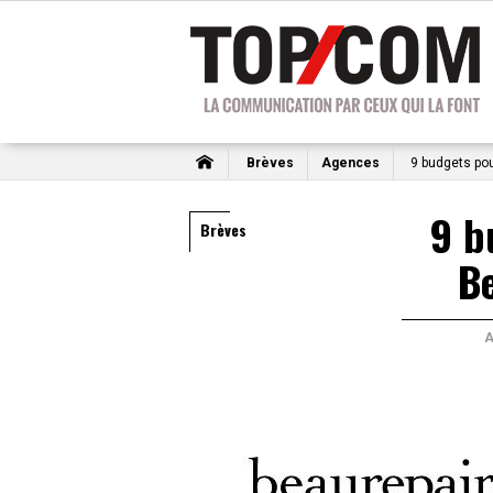
Brèves
Agences
9 budgets pou
9 b
Brèves
B