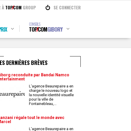
R À
TOP
COM
GROUP
SE CONNECTER
CONSEILS
RIX
TOP
COM
GIBORY
ES DERNIÈRES BRÈVES
iborg reconduite par Bandai Namco
ntertainment
L’agence Beaurepaire a en
charge le nouveau logo et
la nouvelle identité visuelle
pour la ville de
Fontainebleau,
...
anzani régale tout le monde avec
arcel
L’agence Beaurepaire a en