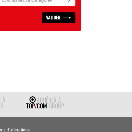
E À
ADHÉRER À
S
TOP
/
COM
GROUP
ns d’utilisations