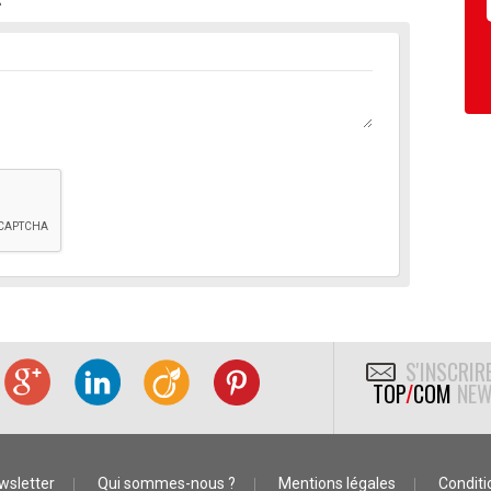
S'INSCRIR
TOP
/
COM
NEW
wsletter
Qui sommes-nous ?
Mentions légales
Conditio