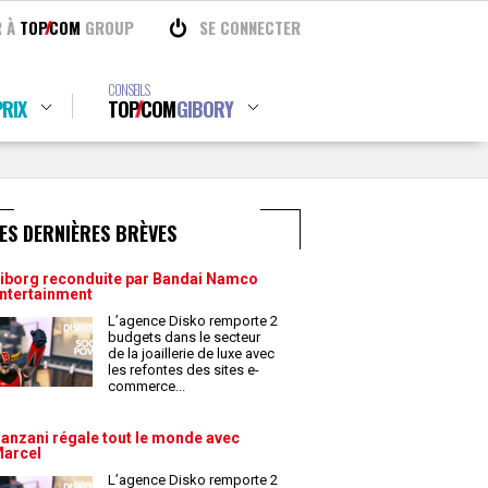
R À
TOP
COM
GROUP
SE CONNECTER
CONSEILS
RIX
TOP
COM
GIBORY
ES DERNIÈRES BRÈVES
iborg reconduite par Bandai Namco
ntertainment
L’agence Disko remporte 2
budgets dans le secteur
de la joaillerie de luxe avec
les refontes des sites e-
commerce
...
anzani régale tout le monde avec
arcel
L’agence Disko remporte 2