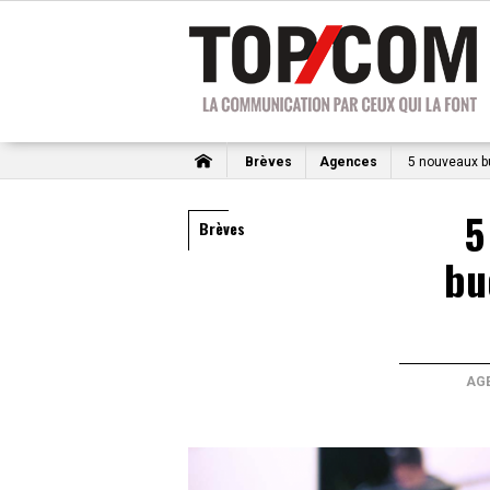
Brèves
Agences
5 nouveaux b
5
Brèves
bu
AG