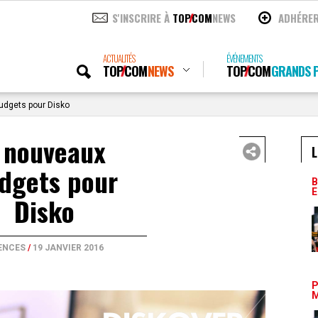
S'INSCRIRE À
TOP
COM
NEWS
ADHÉRE
ACTUALITÉS
ÉVÉNEMENTS
TOP
COM
NEWS
TOP
COM
GRANDS P
udgets pour Disko
 nouveaux
L
dgets pour
B
E
Disko
ENCES
/
19 JANVIER 2016
P
M