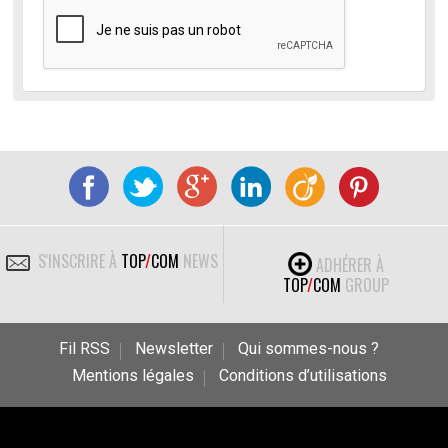
S'INSCRIRE À
TOP
/
COM
NEWS
ADHÉRER À
TOP
/
COM
GROUP
Fil RSS
Newsletter
Qui sommes-nous ?
Mentions légales
Conditions d’utilisations