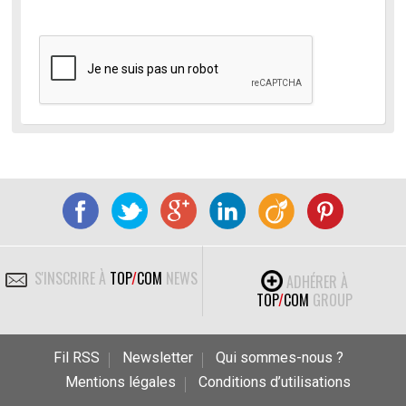
S'INSCRIRE À
TOP
/
COM
NEWS
ADHÉRER À
TOP
/
COM
GROUP
Fil RSS
Newsletter
Qui sommes-nous ?
Mentions légales
Conditions d’utilisations