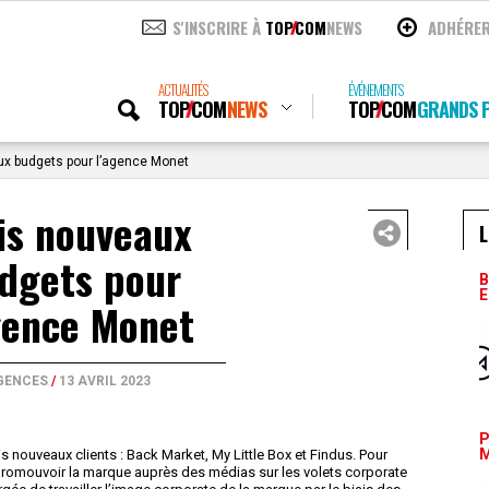
S'INSCRIRE À
TOP
COM
NEWS
ADHÉRE
ACTUALITÉS
ÉVÉNEMENTS
TOP
COM
NEWS
TOP
COM
GRANDS P
x budgets pour l’agence Monet
is nouveaux
L
dgets pour
B
E
gence Monet
GENCES
/
13 AVRIL 2023
P
M
 nouveaux clients : Back Market, My Little Box et Findus. Pour
promouvoir la marque auprès des médias sur les volets corporate