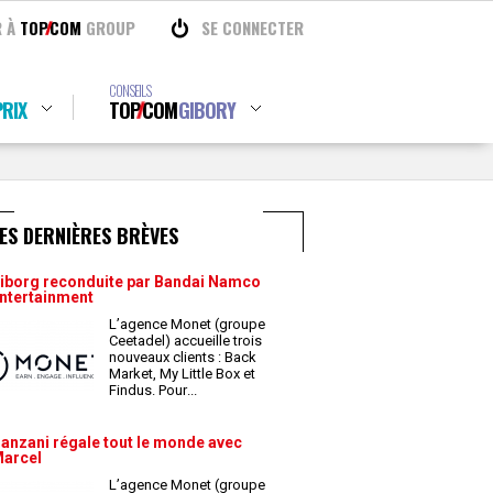
R À
TOP
COM
GROUP
SE CONNECTER
CONSEILS
RIX
TOP
COM
GIBORY
ES DERNIÈRES BRÈVES
iborg reconduite par Bandai Namco
ntertainment
L’agence Monet (groupe
Ceetadel) accueille trois
nouveaux clients : Back
Market, My Little Box et
Findus. Pour
...
anzani régale tout le monde avec
arcel
L’agence Monet (groupe