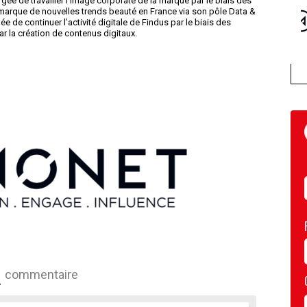
argée de travailler l’image corporate de la marque par le biais des
 marque de nouvelles trends beauté en France via son pôle Data &
e de continuer l’activité digitale de Findus par le biais des
ar la création de contenus digitaux.
commentaire