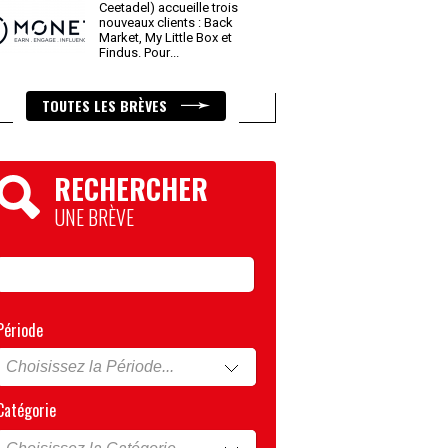
Ceetadel) accueille trois
nouveaux clients : Back
Market, My Little Box et
Findus. Pour
...
TOUTES LES BRÈVES
RECHERCHER
UNE BRÈVE
Période
Catégorie