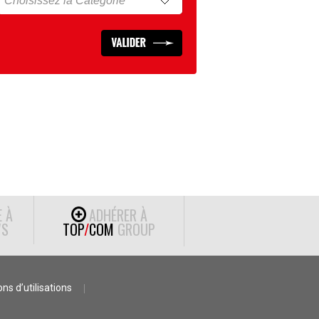
E À
ADHÉRER À
S
TOP
/
COM
GROUP
ns d’utilisations