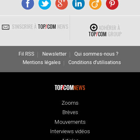
S'INSCRIRE À
TOP
/
COM
NEWS
ADHÉRER À
TOP
/
COM
GROUP
Fil RSS
Newsletter
Qui sommes-nous ?
Mentions légales
Conditions d’utilisations
NEWS
Zooms
Brèves
Mouvements
Interviews vidéos