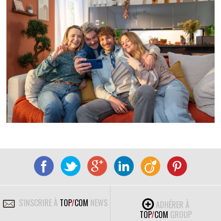
S'INSCRIRE À
TOP
/
COM
NEWS
ADHÉRER À
TOP
/
COM
GROUP