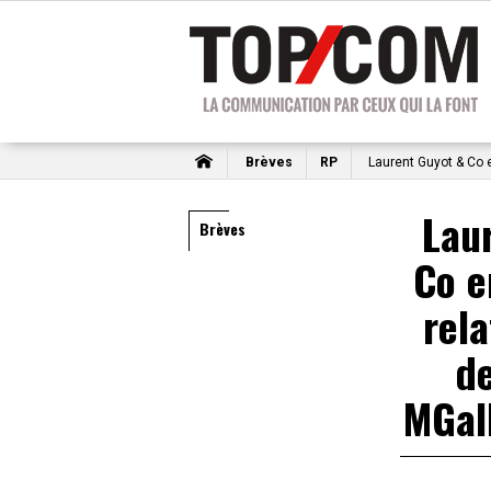
Brèves
RP
Laurent Guyot & Co e
Lau
Brèves
Co e
rela
de
MGal