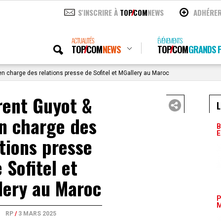
S'INSCRIRE À
TOP
COM
NEWS
ADHÉRE
ACTUALITÉS
ÉVÉNEMENTS
TOP
COM
NEWS
TOP
COM
GRANDS P
n charge des relations presse de Sofitel et MGallery au Maroc
rent Guyot &
L
n charge des
B
E
tions presse
 Sofitel et
lery au Maroc
P
M
RP
/
3 MARS 2025