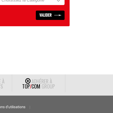
E À
ADHÉRER À
S
TOP
/
COM
GROUP
ns d’utilisations