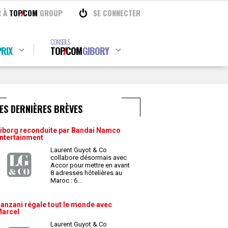
R À
TOP
COM
GROUP
SE CONNECTER
CONSEILS
RIX
TOP
COM
GIBORY
ES DERNIÈRES BRÈVES
iborg reconduite par Bandai Namco
ntertainment
Laurent Guyot & Co
collabore désormais avec
Accor pour mettre en avant
8 adresses hôtelières au
Maroc : 6
...
anzani régale tout le monde avec
arcel
Laurent Guyot & Co