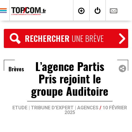
RECHERCHER
UNE BRÈVE
L’agence Partis
Brèves
Pris rejoint le
groupe Auditoire
ETUDE
|
TRIBUNE D'EXPERT
|
AGENCES
/
10 FÉVRIER
2025