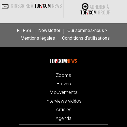
S'INSCRIRE À
TOP
/
COM
NEWS
ADHÉRER À
TOP
/
COM
GROUP
Fil RSS
Newsletter
Qui sommes-nous ?
Mentions légales
Conditions d’utilisations
NEWS
Zooms
Brèves
Mouvements
Interviews vidéos
Articles
Agenda