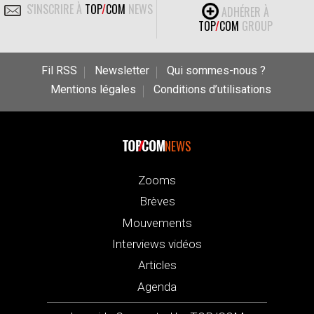
S'INSCRIRE À
TOP
/
COM
NEWS
ADHÉRER À
TOP
/
COM
GROUP
Fil RSS
Newsletter
Qui sommes-nous ?
Mentions légales
Conditions d’utilisations
NEWS
Zooms
Brèves
Mouvements
Interviews vidéos
Articles
Agenda