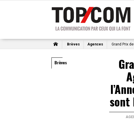
Brèves
Agences
Grand Prix de
Gra
Brèves
A
l’Ann
sont 
AGE