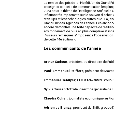
La remise des prix de la 44e édition du Grand Pr
enseignes conseils de communication les plus p
2023 sous le thème de l'Intelligence Artificielle
inflation très impactante sur le pouvoir d'achat
start-ups et les technologies autres que l'I.A, a
Grand Prix des Agences de l'année. Les annonce
encore démontrer une forte capacité de résilien
environnement de plus en plus complexe et incer
Plusieurs remarques s'imposent à l'observation d
de cette 44e édition ».
Les communicants de l'année
Arthur Sadoun
, président du directoire de Pu
Paul-Emmanuel Reiffers
, président de Mazari
Emmanuel Debuyck
, CEO d’Adwanted Group "L
Sylvia Tassan Toffola
, directrice générale de 
Claudia Cohen
, journaliste économique au Figa
Adrien de Blanzy
, président du Shift, groupe 