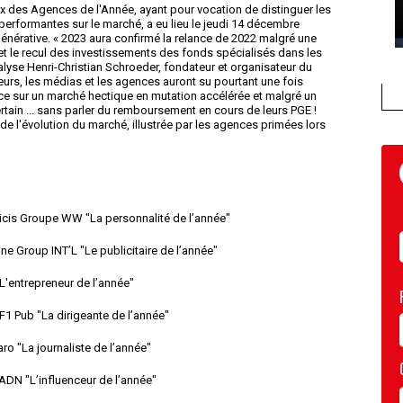
ix des Agences de l'Année, ayant pour vocation de distinguer les
erformantes sur le marché, a eu lieu le jeudi 14 décembre
 Générative. « 2023 aura confirmé la relance de 2022 malgré une
, et le recul des investissements des fonds spécialisés dans les
nalyse Henri-Christian Schroeder, fondateur et organisateur du
urs, les médias et les agences auront su pourtant une fois
ce sur un marché hectique en mutation accélérée et malgré un
tain ... sans parler du remboursement en cours de leurs PGE !
e l'évolution du marché, illustrée par les agences primées lors
blicis Groupe WW "La personnalité de l’année"
ne Group INT’L "Le publicitaire de l’année"
'entrepreneur de l’année"
TF1 Pub "La dirigeante de l’année"
ro "La journaliste de l’année"
l'ADN "L’influenceur de l’année"