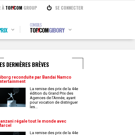
R À
TOP
COM
GROUP
SE CONNECTER
CONSEILS
RIX
TOP
COM
GIBORY
ES DERNIÈRES BRÈVES
iborg reconduite par Bandai Namco
ntertainment
La remise des prix de la 44e
édition du Grand Prix des
Agences de l'Année, ayant
pour vocation de distinguer
les
...
anzani régale tout le monde avec
arcel
La remise des prix de la 44e