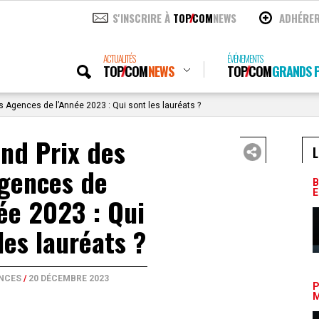
S'INSCRIRE À
TOP
COM
NEWS
ADHÉRE
ACTUALITÉS
ÉVÉNEMENTS
TOP
COM
NEWS
TOP
COM
GRANDS P
s Agences de l’Année 2023 : Qui sont les lauréats ?
nd Prix des
L
gences de
B
E
ée 2023 : Qui
les lauréats ?
NCES
/
20 DÉCEMBRE 2023
P
M