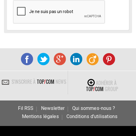
S'INSCRIRE À
TOP
/
COM
NEWS
ADHÉRER À
TOP
/
COM
GROUP
Fil RSS
Newsletter
Qui sommes-nous ?
Mentions légales
Conditions d’utilisations