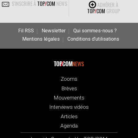
S'INSCRIRE À
TOP
/
COM
NEWS
ADHÉRER À
TOP
/
COM
GROUP
Fil RSS
Newsletter
Qui sommes-nous ?
Mentions légales
Conditions d’utilisations
NEWS
Zooms
Brèves
Mouvements
Interviews vidéos
Articles
Agenda